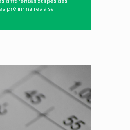
es différentes étapes des
es préliminaires à sa