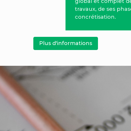
global et complet d
travaux, de ses phas
concrétisation.
Plus d'informations