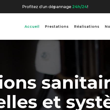
Profitez d’un dépannage
24h/24
!
Accueil
Prestations
Réalisations
No
ions sanitai
elles et sys