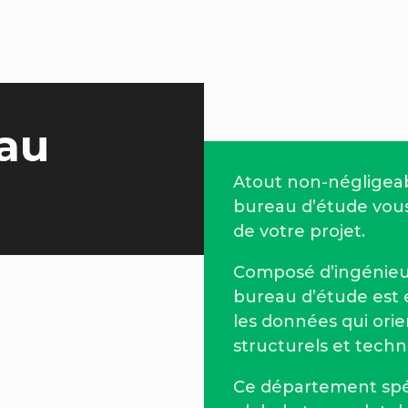
au
Atout non-négligeab
bureau d’étude vou
de votre projet.
Composé d’ingénieur
bureau d’étude est 
les données qui orien
structurels et techn
Ce département spé